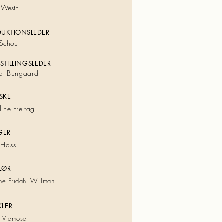
 Westh
DUKTIONSLEDER
 Schou
STILLINGSLEDER
el Bungaard
SKE
ine Freitag
GER
 Hass
LØR
ne Fridahl Willman
KLER
e Viemose