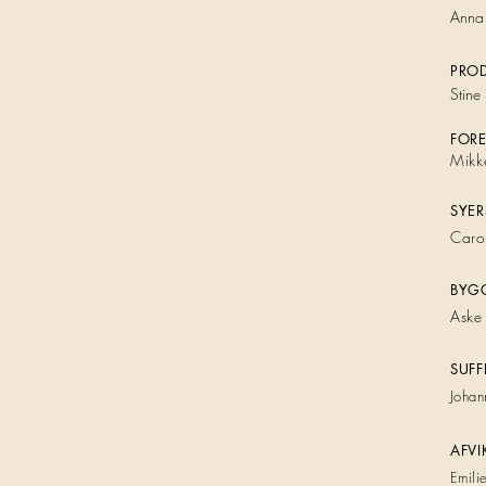
An
na
PRO
Stin
e
FORE
Mikk
SYER
Carol
BYG
Aske
SUFF
Johan
AFVI
Emili