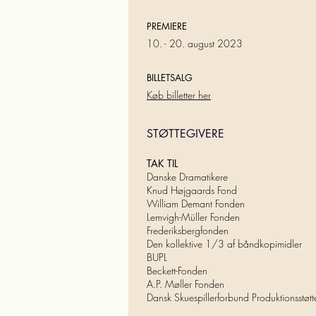
PREMIERE
10. - 20. august 2023
BILLETSALG
Køb billetter her
STØTTEGIVERE
TAK TIL
Danske Dramatikere
Knud Højgaards Fond
William Demant Fonden
Lemvigh-Müller Fonden
Frederiksbergfonden
Den kollektive 1/3 af båndkopimidler
BUPL
Beckett-Fonden
A.P. Møller Fonden
Dansk Skuespillerforbund Produktionsstøtt