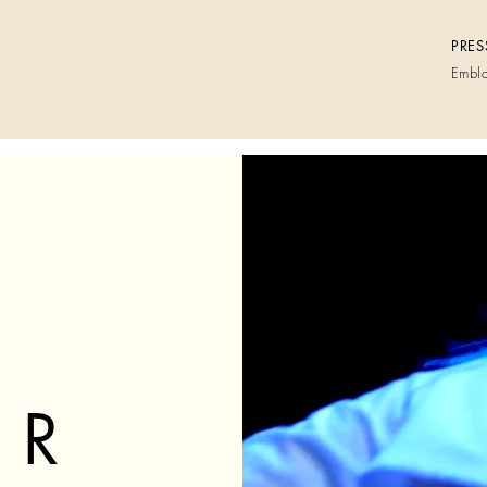
PRES
Embl
ER