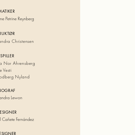
ATIKER
ne Petrine Reynberg
TRUKTØR
andra Christensen
SPILLER
a Nor Ahrensberg
 Vesti
Lodberg Nyland
NO
GRAF
a
ndra Lewon
ES
IGNER
l Cañete Fernández
ES
IG
NER