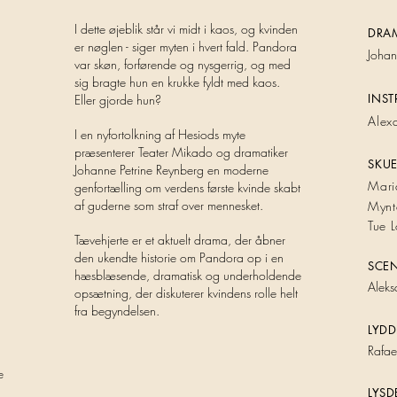
I dette øjeblik står vi midt i kaos, og kvinden
DRAM
er nøglen - siger myten i hvert fald. Pandora
Johan
var skøn, forførende og nysgerrig, og med
sig bragte hun en krukke fyldt med kaos.
INS
Eller gjorde hun?
Alex
I en nyfortolkning af Hesiods myte
præsenterer Teater Mikado og dramatiker
SKUE
Johanne Petrine Reynberg en moderne
Mari
genfortælling om verdens første kvinde skabt
af guderne som straf over mennesket.
Mynte
Tue 
Tævehjerte er et aktuelt drama, der åbner
den ukendte historie om Pandora op i en
SCE
hæsblæsende, dramatisk og underholdende
Alek
s
opsætning, der diskuterer kvindens rolle helt
fra begyndelsen.
LYDD
R
afae
e
LYS
D